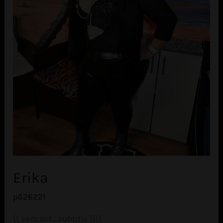
Erika
p626221
{{ sedcard_subtitle }}{{