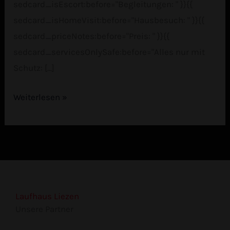
sedcard_isEscort:before="Begleitungen: " }}{{
sedcard_isHomeVisit:before="Hausbesuch: " }}{{
sedcard_priceNotes:before="Preis: " }}{{
sedcard_servicesOnlySafe:before="Alles nur mit
Schutz: [...]
Weiterlesen »
Laufhaus Liezen
Unsere Partner