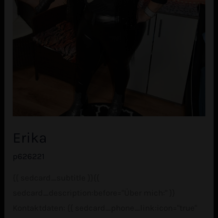
Erika
p626221
{{ sedcard_subtitle }}{{
sedcard_description:before="Über mich:" }}
Kontaktdaten: {{ sedcard_phone_link:icon="true"