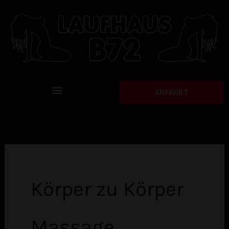
Zum
Inhalt
springen
Menu
ANFAHRT
STUNDENZIMMER UND ENTSPANNUNG
Körper zu Körper
Massage