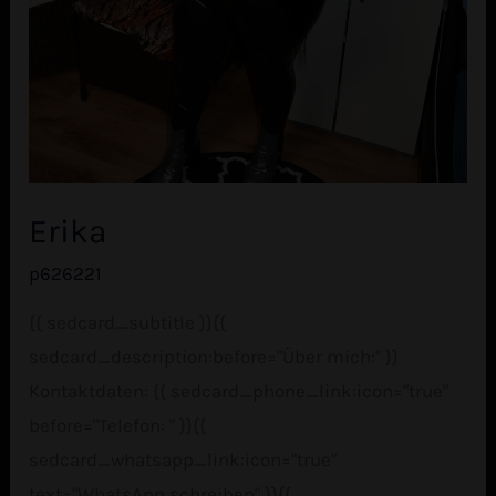
Erika
p626221
{{ sedcard_subtitle }}{{
sedcard_description:before="Über mich:" }}
Kontaktdaten: {{ sedcard_phone_link:icon="true"
before="Telefon: " }}{{
sedcard_whatsapp_link:icon="true"
text="WhatsApp schreiben" }}{{