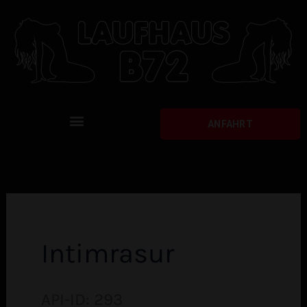
Zum
Inhalt
springen
Menu
ANFAHRT
STUNDENZIMMER UND ENTSPANNUNG
Intimrasur
API-ID: 293