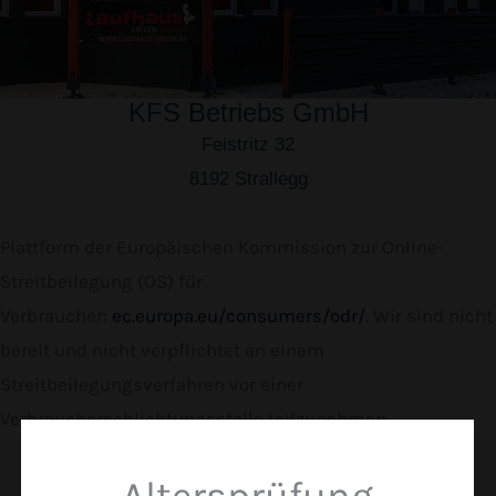
KFS Betriebs GmbH
Feistritz 32
8192
Strallegg
Plattform der Europäischen Kommission zur Online-
Streitbeilegung (OS) für
Verbraucher:
ec.europa.eu/consumers/odr/
. Wir sind nicht
bereit und nicht verpflichtet an einem
Streitbeilegungsverfahren vor einer
Verbraucherschlichtungsstelle teilzunehmen.