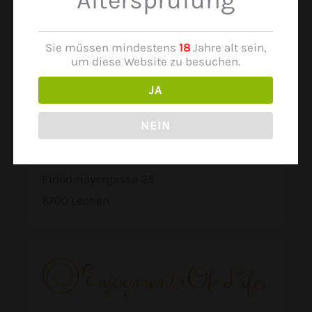
Altersprüfung
Laufhaus Liezen
Unsere Partner
Sie müssen mindestens
18
Jahre alt sein,
um diese Website zu besuchen.
JA
NEIN
Love House Leoben
Einödmayergasse 25
8700 Leoben